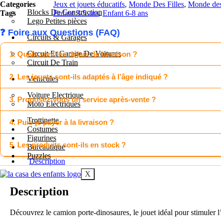
Categories
Jeux et jouets éducatifs
,
Monde Des Filles
,
Monde de
Blocks De Construction
Tags
Enfant 3-5 ans
,
Enfant 6-8 ans
Lego Petites pièces
❓ Foire aux Questions (FAQ)
Circuits & Garages
Circuit Et Garage De Voitures
1. Quels sont les délais de livraison ?
Circuit De Train
2. Les jouets sont-ils adaptés à l’âge indiqué ?
Véhicules
Voiture Electrique
3. Proposez-vous un service après-vente ?
Moto Électriques
Trottinette
4. Puis-je payer à la livraison ?
Costumes
Figurines
5. Les produits sont-ils en stock ?
Bureautique
Puzzles
Description
X
Description
Découvrez le camion porte-dinosaures, le jouet idéal pour stimuler l’