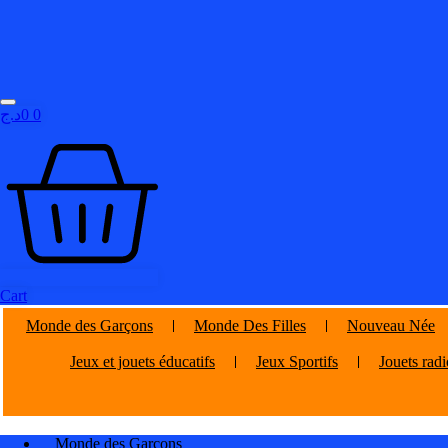
د.ج
0
0
Cart
Monde des Garçons
Monde Des Filles
Nouveau Née
Jeux et jouets éducatifs
Jeux Sportifs
Jouets ra
Monde des Garçons