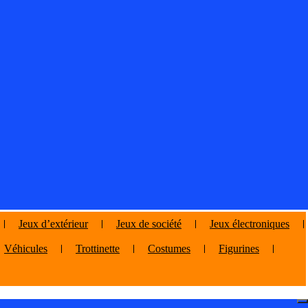
Jeux d’extérieur
Jeux de société
Jeux électroniques
Véhicules
Trottinette
Costumes
Figurines