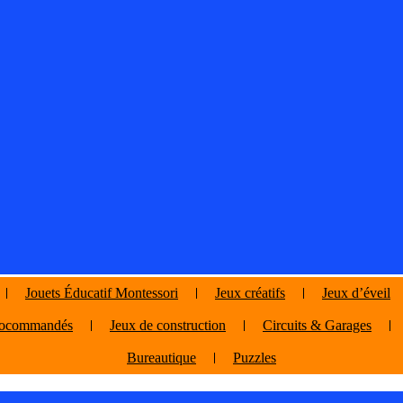
Jouets Éducatif Montessori
Jeux créatifs
Jeux d’éveil
diocommandés
Jeux de construction
Circuits & Garages
Bureautique
Puzzles