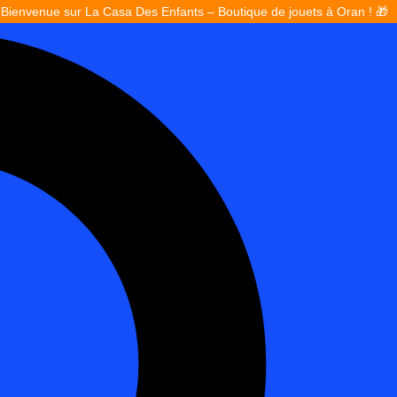
 sur La Casa Des Enfants – Boutique de jouets à Oran ! 🎁
Faceb