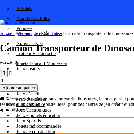
Pistolets
Monde Des Filles
Poupées
Accueil
/
Jeux et jouets éducatifs
/ Camion Transporteur de Dinosaures
Kitchenette et Coiffeuse
Nouveau Née
Camion Transporteur de Dinosa
Trotteur Et Poussette
د.ج
2,850
Jouets Éducatif Montessori
Jeux créatifs
Dessin & peinture
quantité
Musique
de
Ajouter au panier
Camion
Jeux d’éveil
Transporteur
🚚 Découvrez le camion transporteur de dinosaures, le jouet parfait pou
Jeux d’extérieur
de
réalistes et un camion robuste, idéal pour des heures de jeu créatif et 
Jeux de société
Dinosaures
apprentissage!
Jeux électroniques
Jeux et jouets éducatifs
Jeux Sportifs
Jouets radiocommandés
Jeux de construction