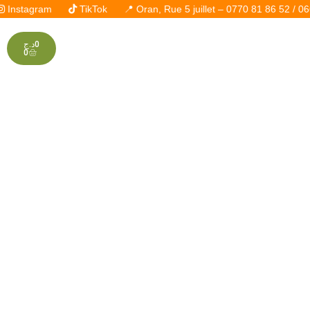
m
TikTok
📍 Oran, Rue 5 juillet – 0770 81 86 52 / 0662 39 65 48
د.ج
0
0