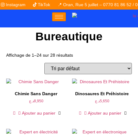
stagram
TikTok
📍 Oran, Rue 5 juillet – 0770 81 86 52 / 0662 
Bureautique
Affichage de 1–24 sur 28 résultats
Chimie Sans Danger
Dinosaures Et Préhistoire
د.ج
8,950
د.ج
5,650
Ajouter au panier
Ajouter au panier