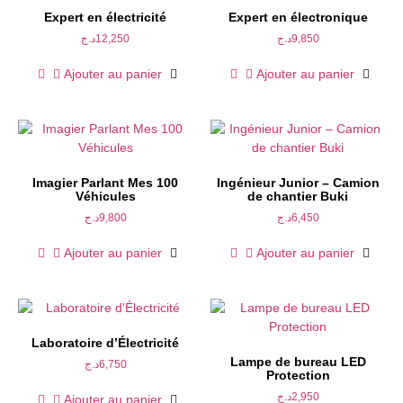
Expert en électricité
Expert en électronique
د.ج
12,250
د.ج
9,850
Ajouter au panier
Ajouter au panier
Imagier Parlant Mes 100
Ingénieur Junior – Camion
Véhicules
de chantier Buki
د.ج
9,800
د.ج
6,450
Ajouter au panier
Ajouter au panier
Laboratoire d’Électricité
Lampe de bureau LED
د.ج
6,750
Protection
د.ج
2,950
Ajouter au panier