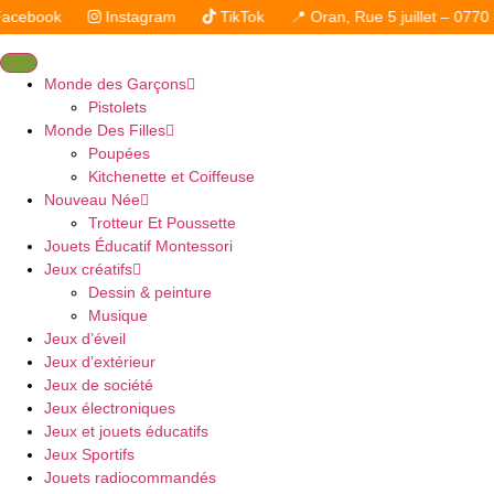
ook
Instagram
TikTok
📍 Oran, Rue 5 juillet – 0770 81 86
Monde des Garçons
Pistolets
Monde Des Filles
Poupées
Kitchenette et Coiffeuse
Nouveau Née
Trotteur Et Poussette
Jouets Éducatif Montessori
Jeux créatifs
Dessin & peinture
Musique
Jeux d’éveil
Jeux d’extérieur
Jeux de société
Jeux électroniques
Jeux et jouets éducatifs
Jeux Sportifs
Jouets radiocommandés