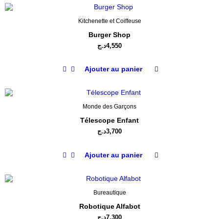
Kitchenette et Coiffeuse
Burger Shop
د.ج
4,550
Ajouter au panier
Monde des Garçons
Télescope Enfant
د.ج
3,700
Ajouter au panier
Bureautique
Robotique Alfabot
د.ج
7,300