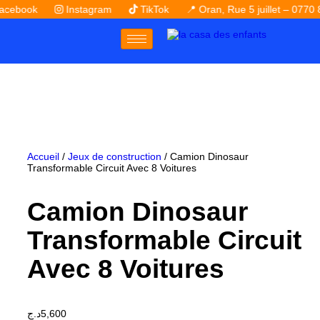
book
Instagram
TikTok
📍 Oran, Rue 5 juillet – 0770 81 
Accueil
/
Jeux de construction
/ Camion Dinosaur
Transformable Circuit Avec 8 Voitures
Camion Dinosaur
Transformable Circuit
Avec 8 Voitures
د.ج
5,600