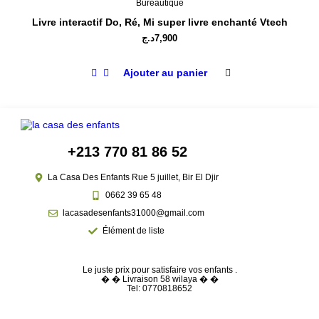
Bureautique
Livre interactif Do, Ré, Mi super livre enchanté Vtech
د.ج
7,900
Ajouter au panier
+213 770 81 86 52
La Casa Des Enfants Rue 5 juillet, Bir El Djir
0662 39 65 48
lacasadesenfants31000@gmail.com
Élément de liste
Le juste prix pour satisfaire vos enfants .
� � Livraison 58 wilaya � �
Tel: 0770818652