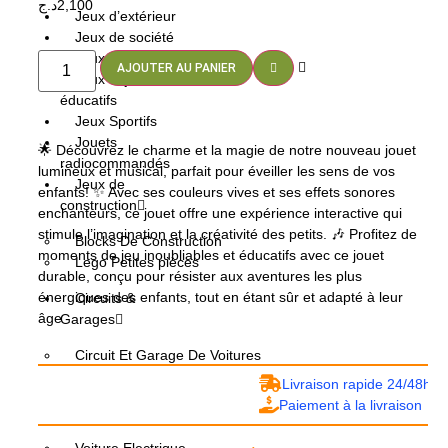
د.ج
2,100
Jeux d’extérieur
Jeux de société
Jeux électroniques
AJOUTER AU PANIER
Jeux et jouets
éducatifs
Jeux Sportifs
Jouets
🌟 Découvrez le charme et la magie de notre nouveau jouet
radiocommandés
lumineux et musical, parfait pour éveiller les sens de vos
Jeux de
enfants! ✨ Avec ses couleurs vives et ses effets sonores
construction
enchanteurs, ce jouet offre une expérience interactive qui
stimule l’imagination et la créativité des petits. 🎶 Profitez de
Blocks De Construction
moments de jeu inoubliables et éducatifs avec ce jouet
Lego Petites pièces
durable, conçu pour résister aux aventures les plus
énergiques des enfants, tout en étant sûr et adapté à leur
Circuits &
âge
Garages
Circuit Et Garage De Voitures
Circuit De Train
Livraison rapide 24/48h
Paiement à la livraison
Véhicules