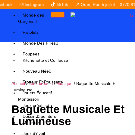
Instagram
TikTok
📍 Oran, Rue 5 juillet – 0770 81 86 52
Monde des
Garçons
Pistolets
Monde Des Filles
Poupées
Kitchenette et Coiffeuse
Nouveau Née
Trotteur Et Poussette
Accueil
/
Jeux créatifs
/
Musique
/ Baguette Musicale Et
Lumineuse
Jouets Éducatif
Montessori
Baguette Musicale Et
Jeux créatifs
Dessin & peinture
Lumineuse
Musique
Jeux d’éveil