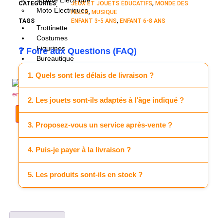
Voiture Electrique
CATEGORIES
JEUX ET JOUETS ÉDUCATIFS
,
MONDE DES
Moto Électriques
FILLES
,
MUSIQUE
TAGS
ENFANT 3-5 ANS
,
ENFANT 6-8 ANS
Trottinette
Costumes
Figurines
❓ Foire aux Questions (FAQ)
Bureautique
Puzzles
1. Quels sont les délais de livraison ?
2. Les jouets sont-ils adaptés à l’âge indiqué ?
X
3. Proposez-vous un service après-vente ?
4. Puis-je payer à la livraison ?
5. Les produits sont-ils en stock ?