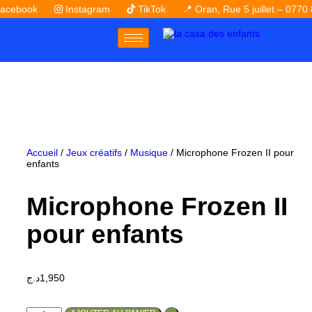
book
Instagram
TikTok
📍 Oran, Rue 5 juillet – 0770 81 
Accueil
/
Jeux créatifs
/
Musique
/ Microphone Frozen II pour
enfants
Microphone Frozen II
pour enfants
د.ج
1,950