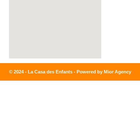
Trottinette
Costumes
Figurines
Bureautique
Puzzles
X
© 2024 - La Casa des Enfants - Powered by Mior Agency