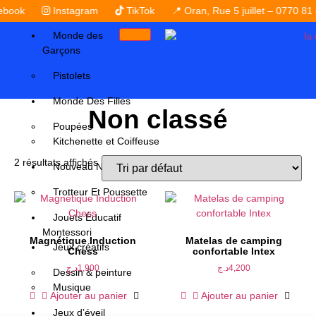
ook
Instagram
TikTok
📍 Oran, Rue 5 juillet – 0770 81 8
Monde des
Garçons
Pistolets
Monde Des Filles
Non classé
Poupées
Kitchenette et Coiffeuse
2 résultats affichés
Nouveau Née
Trotteur Et Poussette
Jouets Éducatif
Montessori
Magnétique Induction
Matelas de camping
Jeux créatifs
Chess
confortable Intex
د.ج
1,900
د.ج
4,200
Dessin & peinture
Musique
Ajouter au panier
Ajouter au panier
Jeux d’éveil