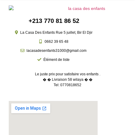
Jeux d’extérieur
Jeux de société
Jeux électroniques
+213 770 81 86 52
Jeux et jouets
éducatifs
La Casa Des Enfants Rue 5 juillet, Bir El Djir
Jeux Sportifs
0662 39 65 48
Jouets
radiocommandés
lacasadesenfants31000@gmail.com
Jeux de construction
Élément de liste
Blocks De Construction
Lego Petites pièces
Le juste prix pour satisfaire vos enfants .
� � Livraison 58 wilaya � �
Circuits & Garages
Tel: 0770818652
Circuit Et Garage De Voitures
Circuit De Train
Véhicules
Voiture Electrique
Moto Électriques