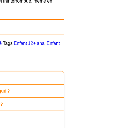
 et ininterrompue, même en
Livraison rapide 24/48h
Paiement à la livraison
é
Tags
Enfant 12+ ans
,
Enfant
iqué ?
 ?