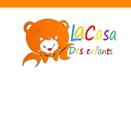
🎉 Bienven