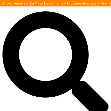
ue sur La Casa Des Enfants – Boutique de jouets à Oran ! 🎁
Fac